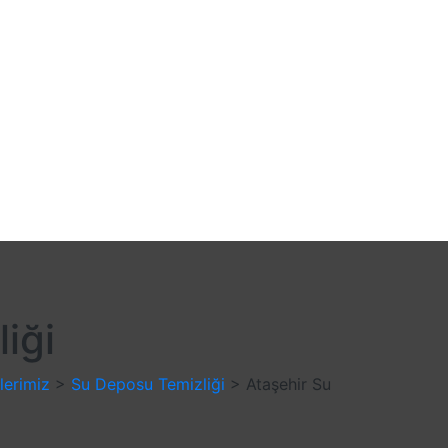
iği
lerimiz
>
Su Deposu Temizliği
>
Ataşehir Su