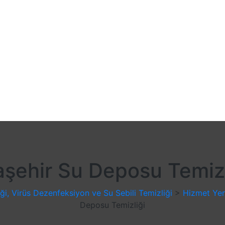
aşehir Su Deposu Temizl
i, Virüs Dezenfeksiyon ve Su Sebili Temizliği
>
Hizmet Yer
Deposu Temizliği