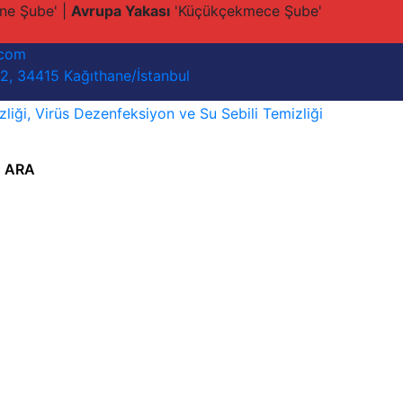
ne Şube' |
Avrupa Yakası
'Küçükçekmece Şube'
.com
32, 34415 Kağıthane/İstanbul