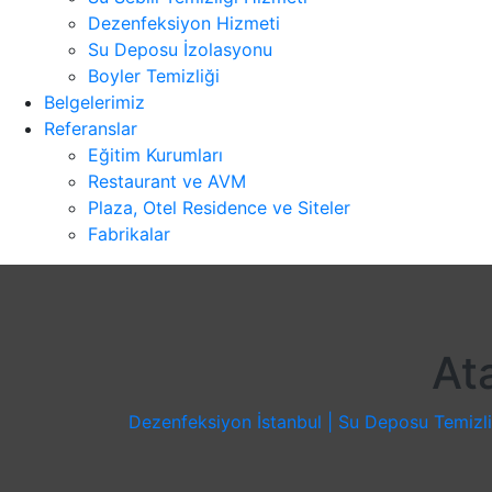
Dezenfeksiyon Hizmeti
Su Deposu İzolasyonu
Boyler Temizliği
Belgelerimiz
Referanslar
Eğitim Kurumları
Restaurant ve AVM
Plaza, Otel Residence ve Siteler
Fabrikalar
At
Dezenfeksiyon İstanbul | Su Deposu Temizliğ