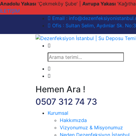
Anadolu Yakası
'Çekmeköy Şube' |
Avrupa Yakası
'Kağıtha
İLETİŞİM
Email :
info@dezenfeksiyonistanbul
Ofis :
Sultan Selim, Aydınlar Sk. No:
Hemen Ara !
0507 312 74 73
Kurumsal
Hakkımızda
Vizyonumuz & Misyonumuz
Neden Dezenfeksiyon İstanbul