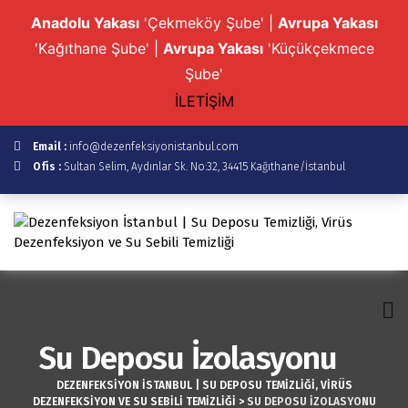
Anadolu Yakası
'Çekmeköy Şube' |
Avrupa Yakası
'Kağıthane Şube' |
Avrupa Yakası
'Küçükçekmece
Şube'
İLETİŞİM
Email :
info@dezenfeksiyonistanbul.com
Ofis :
Sultan Selim, Aydınlar Sk. No:32, 34415 Kağıthane/İstanbul
Su Deposu İzolasyonu
DEZENFEKSIYON İSTANBUL | SU DEPOSU TEMIZLIĞI, VIRÜS
DEZENFEKSIYON VE SU SEBILI TEMIZLIĞI
>
SU DEPOSU İZOLASYONU