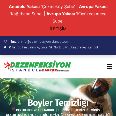
Anadolu Yakası
'Çekmeköy Şube' |
Avrupa Yakası
'Kağıthane Şube' |
Avrupa Yakası
'Küçükçekmece
Şube'
İLETİŞİM
Email :
info@dezenfeksiyonistanbul.com
Ofis :
Sultan Selim, Aydınlar Sk. No:32, 34415 Kağıthane/İstanbul
Boyler Temizliği
DEZENFEKSIYON İSTANBUL | SU DEPOSU TEMIZLIĞI, VIRÜS
DEZENFEKSIYON VE SU SEBILI TEMIZLIĞI
>
SERVICES
>
BOYLER TEMIZLIĞI